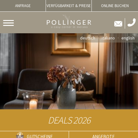
ANFRAGE
VERFÜGBARKEIT & PREISE
ONLINE BUCHEN
deutsch
italiano
english
DEALS 2026
GUTSCHEINE
ANGEBOTE