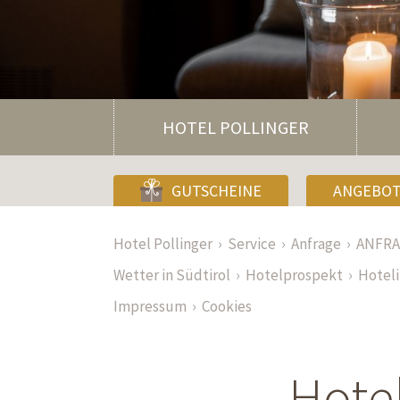
HOTEL POLLINGER
GUTSCHEINE
ANGEBO
Hotel Pollinger
Service
Anfrage
ANFR
Wetter in Südtirol
Hotelprospekt
Hotel
Impressum
Cookies
Hotel