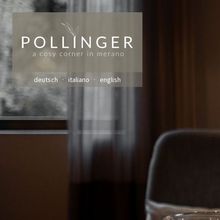
deutsch
italiano
english