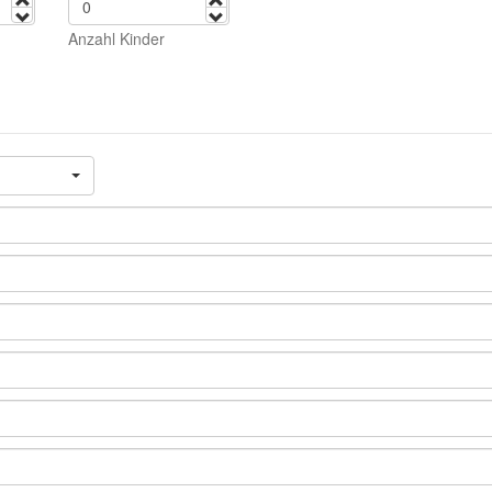
mehr
mehr
weniger
weniger
Anzahl Kinder
opdown