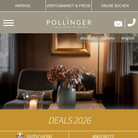
ANFRAGE
VERFÜGBARKEIT & PREISE
ONLINE BUCHEN
deutsch
italiano
english
DEALS 2026
GUTSCHEINE
ANGEBOTE