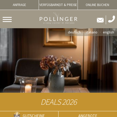
ANFRAGE
VERFÜGBARKEIT & PREISE
ONLINE BUCHEN
deutsch
italiano
english
DEALS 2026
GUTSCHEINE
ANGEBOTE