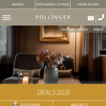
ANFRAGE
VERFÜGBARKEIT & PREISE
ONLINE BUCHEN
deutsch
italiano
english
DEALS 2026
GUTSCHEINE
ANGEBOTE