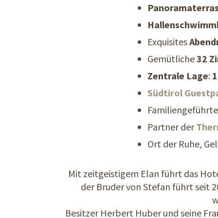
Panoramaterra
Hallenschwimmb
Exquisites
Abend
Gemütliche
32 Z
Zentrale Lage
:
1
Südtirol Guestp
Familiengeführte
Partner der
Ther
Ort der Ruhe, Ge
Mit zeitgeistigem Elan führt das Hot
der Bruder von Stefan führt seit
w
Besitzer Herbert Huber und seine Frau