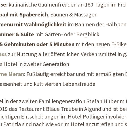
sse
: kulinarische Gaumenfreuden an 180 Tagen im Fre
ad mit Spabereich
, Saunen & Massagen
menu mit Wahlmöglichkeit
im Rahmen der Halbpen
immer & Suite
mit Garten- oder Bergblick
5 Gehminuten oder 5 Minuten
mit den neuen E-Bike
ass
zur Nutzung aller öffentlichen Verkehrsmittel in g
s Hotel in zweiter Generation
me Meran
: Fußläufig erreichbar und mit ermäßigten E
lassenheit und kultivierten Lebensfreude
el in der zweiten Familiengeneration Stefan Huber mit
 2019 das Restaurant Blaue Traube in Algund und ist b
ichtigen Entscheidungen im Hotel Pollinger involvier
 Patrizia sind nach wie vor im Hotel anzutreffen und