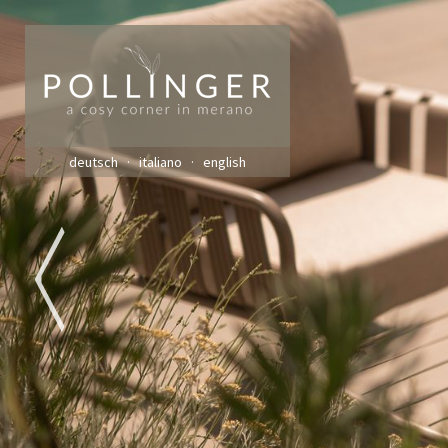
deutsch
italiano
english