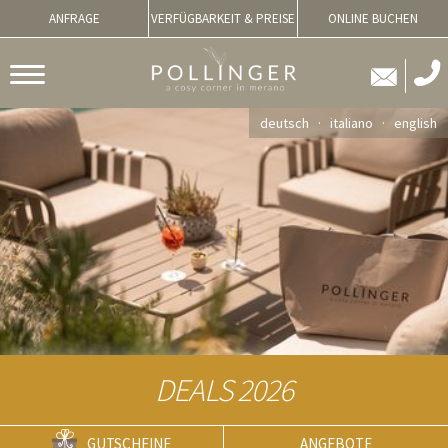
ANFRAGE
VERFÜGBARKEIT & PREISE
ONLINE BUCHEN
deutsch
italiano
english
DEALS 2026
GUTSCHEINE
ANGEBOTE