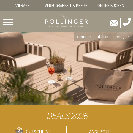
ANFRAGE
VERFÜGBARKEIT & PREISE
ONLINE BUCHEN
deutsch
italiano
english
DEALS 2026
GUTSCHEINE
ANGEBOTE