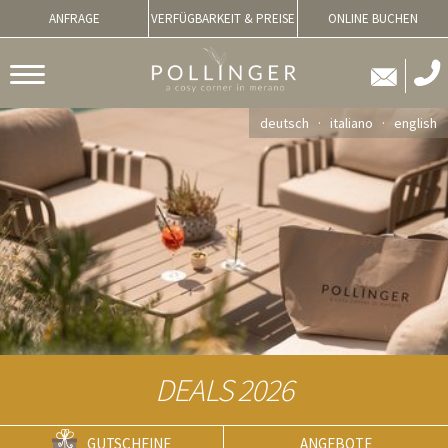
ANFRAGE
VERFÜGBARKEIT & PREISE
ONLINE BUCHEN
deutsch
italiano
english
DEALS 2026
GUTSCHEINE
ANGEBOTE