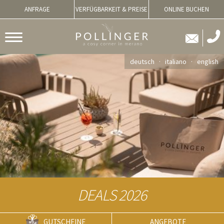
ANFRAGE
VERFÜGBARKEIT & PREISE
ONLINE BUCHEN
deutsch
italiano
english
DEALS 2026
GUTSCHEINE
ANGEBOTE