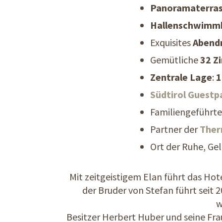
Panoramaterra
Hallenschwimmb
Exquisites
Abend
Gemütliche
32 Z
Zentrale Lage
:
1
Südtirol Guestp
Familiengeführte
Partner der
Ther
Ort der Ruhe, Ge
Mit zeitgeistigem Elan führt das Hot
der Bruder von Stefan führt seit
w
Besitzer Herbert Huber und seine Frau