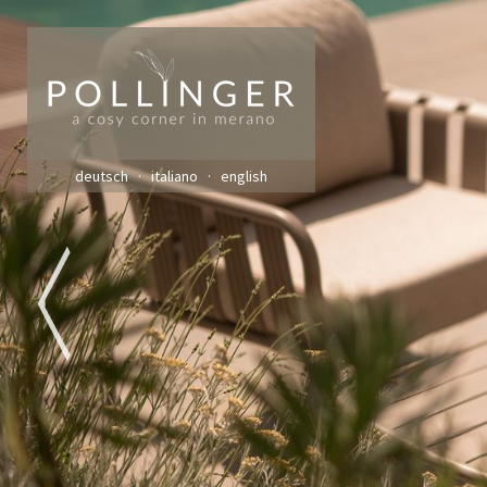
deutsch
italiano
english