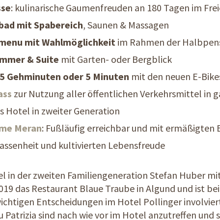
sse
: kulinarische Gaumenfreuden an 180 Tagen im Fre
ad mit Spabereich
, Saunen & Massagen
menu mit Wahlmöglichkeit
im Rahmen der Halbpen
immer & Suite
mit Garten- oder Bergblick
5 Gehminuten oder 5 Minuten
mit den neuen E-Bike
ass
zur Nutzung aller öffentlichen Verkehrsmittel in g
s Hotel in zweiter Generation
me Meran
: Fußläufig erreichbar und mit ermäßigten E
lassenheit und kultivierten Lebensfreude
el in der zweiten Familiengeneration Stefan Huber mit
 2019 das Restaurant Blaue Traube in Algund und ist b
ichtigen Entscheidungen im Hotel Pollinger involvier
 Patrizia sind nach wie vor im Hotel anzutreffen und