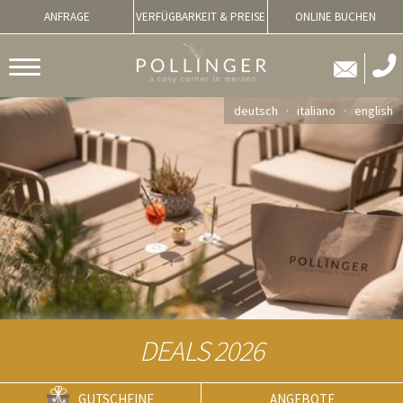
ANFRAGE
VERFÜGBARKEIT & PREISE
ONLINE BUCHEN
deutsch
italiano
english
DEALS 2026
GUTSCHEINE
ANGEBOTE