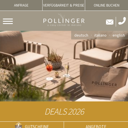
ANFRAGE
VERFÜGBARKEIT & PREISE
ONLINE BUCHEN
deutsch
italiano
english
DEALS 2026
GUTSCHEINE
ANGEBOTE