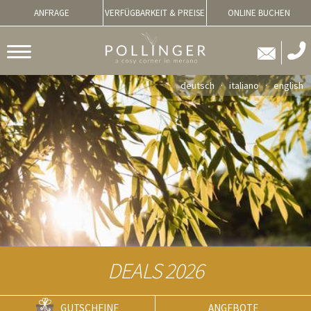
ANFRAGE
VERFÜGBARKEIT & PREISE
ONLINE BUCHEN
deutsch
italiano
english
DEALS 2026
GUTSCHEINE
ANGEBOTE