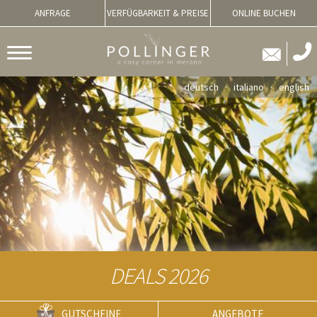
ANFRAGE
VERFÜGBARKEIT & PREISE
ONLINE BUCHEN
deutsch
italiano
english
DEALS 2026
GUTSCHEINE
ANGEBOTE