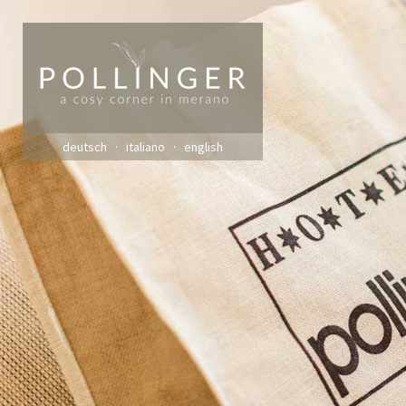
deutsch
italiano
english