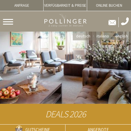
ANFRAGE
VERFÜGBARKEIT & PREISE
ONLINE BUCHEN
deutsch
italiano
english
DEALS 2026
GUTSCHEINE
ANGEBOTE