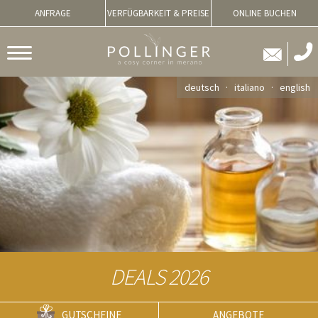
ANFRAGE
VERFÜGBARKEIT & PREISE
ONLINE BUCHEN
deutsch
italiano
english
DEALS 2026
GUTSCHEINE
ANGEBOTE