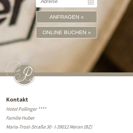
ANFRAGEN
ONLINE BUCHEN
Kontakt
Hotel Pollinger ****
Familie Huber
Maria-Trost-Straße 30 · I-39012 Meran (BZ)