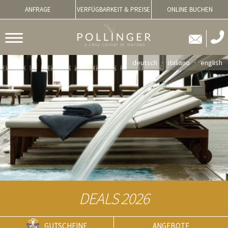
ANFRAGE
VERFÜGBARKEIT & PREISE
ONLINE BUCHEN
deutsch
italiano
english
DEALS 2026
GUTSCHEINE
ANGEBOTE