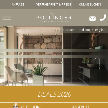
ANFRAGE
VERFÜGBARKEIT & PREISE
ONLINE BUCHEN
deutsch
italiano
english
DEALS 2026
GUTSCHEINE
ANGEBOTE