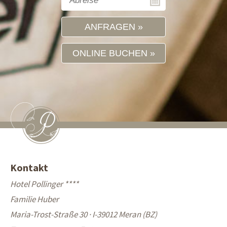
ANFRAGEN
ONLINE BUCHEN
Kontakt
Hotel Pollinger ****
Familie Huber
Maria-Trost-Straße 30 · I-39012 Meran (BZ)