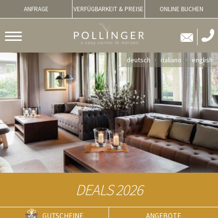
ANFRAGE
VERFÜGBARKEIT & PREISE
ONLINE BUCHEN
deutsch
italiano
english
DEALS 2026
GUTSCHEINE
ANGEBOTE