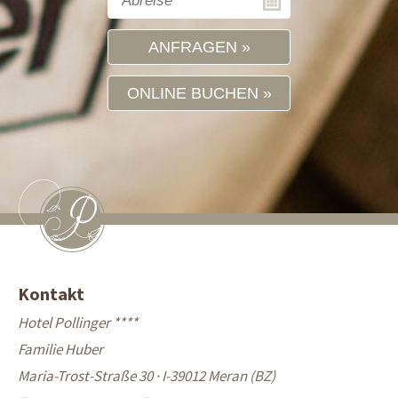
ANFRAGEN
ONLINE BUCHEN
Kontakt
Hotel Pollinger ****
Familie Huber
Maria-Trost-Straße 30 · I-39012 Meran (BZ)