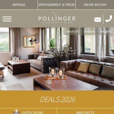
ANFRAGE
VERFÜGBARKEIT & PREISE
ONLINE BUCHEN
deutsch
italiano
english
DEALS 2026
GUTSCHEINE
ANGEBOTE