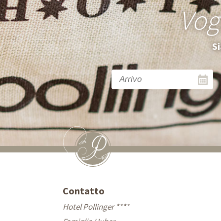
Vog
Si
Contatto
Hotel Pollinger ****