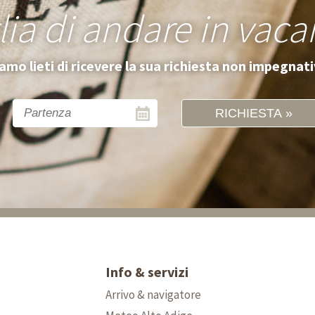
lia di andare in vaca
amo lieti di ricevere la sua richiesta non impegnat
RICHIESTA
Info & servizi
Arrivo & navigatore